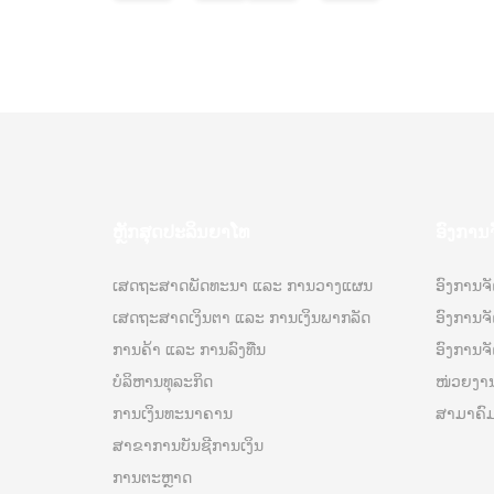
ຫຼັກສຸດປະລິນຍາໂທ
ອົງການ
ເສດຖະສາດພັດທະນາ ແລະ ການວາງແຜນ
ອົງການຈັ
ເສດຖະສາດເງິນຕາ ແລະ ການເງິນພາກລັດ
ອົງການຈ
ການຄ້າ ແລະ ການລົງທືນ
ອົງການຈັດ
ບໍລິຫານທຸລະກິດ
ໜ່ວຍງາ
ການເງິນທະນາຄານ
ສາມາຄົມ
ສາຂາການບັນຊີການເງິນ
ການຕະຫຼາດ