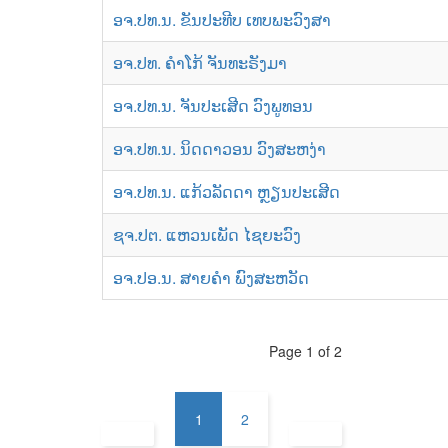
ອຈ.ປທ.ນ. ຂັນປະທີບ ເທບພະວົງສາ
ອຈ.ປທ. ຄຳໂກ້ ຈັນທະຣັງມາ
ອຈ.ປທ.ນ. ຈັນປະເສີດ ວົງພູທອນ
ອຈ.ປທ.ນ. ນິດດາວອນ ວົງສະຫງ່າ
ອຈ.ປທ.ນ. ແກ້ວລັດດາ ຫຼຽນປະເສີດ
ຊຈ.ປຕ. ແຫວນເພັດ ໄຊຍະວົງ
ອຈ.ປອ.ນ. ສາຍຄຳ ພົງສະຫວັດ
Page 1 of 2
1
2