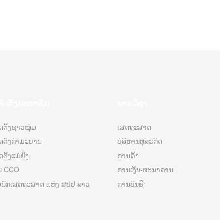
ຈັດຕັ້ງມະຫາຊົນ
ພາກວິຊາ
ດຕັ້ງຊາວໜຸ່ມ
ເສດຖະສາດ
ັດຕັ້ງກຳມະບານ
ບໍລິຫານທຸລະກິດ
ຕັ້ງແມ່ຍິງ
ການຄ້າ
ນ CCO
ການເງິນ-ທະນາຄານ
ນັກເສດຖະສາດ ແຫ່ງ ສປປ ລາວ
ການບັນຊີ