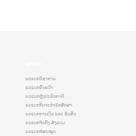
ພະແນກ
ພະແນກວິຊາການ
ພະແນກຄົ້ນຄວ້າ
ພະແນກຫຼັງປະລິນຍາຕີ
ພະແນກກິດຈະກຳນັກສຶກສາ
ພະແນກການເງິນ ແລະ ຊັບສິນ
ພະແນກຈັດຕັ້ງ-ສັງລວມ
ພະແນກຫໍສະໝຸດ