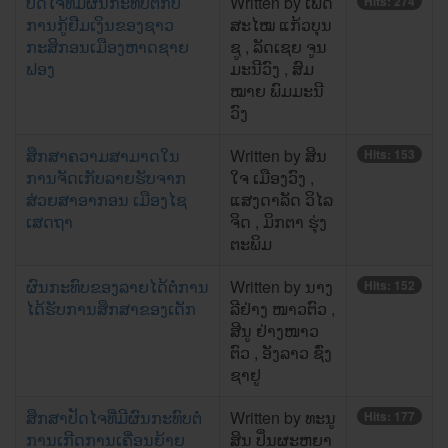
ປັດໄຈທີ່ມີຜົນກະທົບຕໍ່ກັບ
Written by ເພັດ
Hits: 274
ການກູ້ຢືມເງິນຂອງຊາວ
ສະໄໝ ແກ້ວບຸນ
ກະສິກອນເມືອງຫາດຊາຍ
ຊູ , ລັດເຊຍ ຈູນ
ຟອງ
ມະນີວົງ , ສົມ
ໝາຍ ພົມມະນີ
ວົງ
ສຶກສາຄວາມສາມາດໃນ
Written by ສິນ​
Hits: 153
ການຈັດເກັບລາຍຮັບຈາກ
ໃຈ ​ເມືອງ​ວົງ , ​
ສ່ວຍສາອາກອນ ເມືອງໄຊ
ແສງ​ດາ​ລັດ ວິ​ໄລ​
ເສດຖາ
ຈິດ , ມິກຕາ ຮຸ່ງ​
ຕະພິມ
ຜົນກະທົບຂອງລາຍໄດ້ຕໍ່ການ
Written by ນາງ
Hits: 152
ໄດ້ຮັບການສຶກສາຂອງເດັກ
ລີຢ່າງ ໜາວຕົວ ,
ສີນູ ຢ່າງໜາວ
ຕົວ , ອັງລາວ ຊົ່ງ
ຊາຢູ
ສຶກສາປັດໄຈທີ່ມີຜົນກະທົບຕໍ່
Written by ທະນູ
Hits: 177
ການເກີດການເຄື່ອນຍ້າຍ
ສິນ ປິ່ນຜະຫຍາ