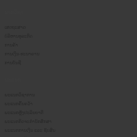
ພາກວິຊາ
ເສດຖະສາດ
ບໍລິຫານທຸລະກິດ
ການຄ້າ
ການເງິນ-ທະນາຄານ
ການບັນຊີ
ພະແນກ
ພະແນກວິຊາການ
ພະແນກຄົ້ນຄວ້າ
ພະແນກຫຼັງປະລິນຍາຕີ
ພະແນກກິດຈະກຳນັກສຶກສາ
ພະແນກການເງິນ ແລະ ຊັບສິນ