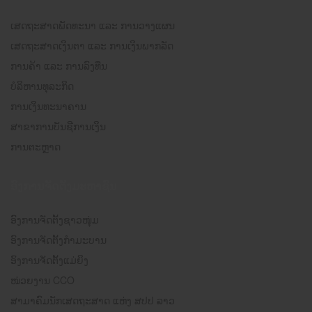
ເສດຖະສາດພັດທະນາ ແລະ ການວາງແຜນ
ເສດຖະສາດເງິນຕາ ແລະ ການເງິນພາກລັດ
ການຄ້າ ແລະ ການລົງທືນ
ບໍລິຫານທຸລະກິດ
ການເງິນທະນາຄານ
ສາຂາການບັນຊີການເງິນ
ການຕະຫຼາດ
ອົງການຈັດຕັ້ງມະຫາຊົນ
ອົງການຈັດຕັ້ງຊາວໜຸ່ມ
ອົງການຈັດຕັ້ງກຳມະບານ
ອົງການຈັດຕັ້ງແມ່ຍິງ
ໜ່ວຍງານ CCO
ສາມາຄົມນັກເສດຖະສາດ ແຫ່ງ ສປປ ລາວ