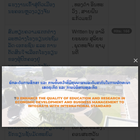
ແຮງງານເຂົ້າສູ່ຕົວເມືອງ
, ທອງດໍາ ອິນທະ
ນະຄອນຫຼວງວຽງຈັນ
ວົງ , ສາຍຝົນ
ແກ້ວມະນີ
ສົມທຽບຄວາມແຕກຕ່າງ
Written by ອາລິ
Hits: 166
ລະຫວ່າງໂຮງຮຽນປະຖົມ
ຍະພອນ ສຸລິຍະ
ລັດ-ເອກະຊົນ ແລະ ການ
, ພຸດທະຈັນ ຊາມຸ
ຕັດສິນໃຈເລືອກໂຮງຮຽນ
ນຕີ
ຂອງຜູ້ປົກຄອງຢູ່
×
ນະຄອນຫຼວງວຽງຈັນ
ສຶກສາເຖິງທັດສະນະຄະຕິຕໍ່
Written by ສຸລິ
Hits: 189
ການໃຊ້ບໍລິການໂຮງຫມໍຂອງ
ສອນ ຂັນຕິສຸກ ,
ບຸກຄົນ
ວິພາລັດ ບຸນສຸລິ
ວັນ , ຕຸລາວັນ ພູ
ວັນພົມ
ສຶກສາປັດໄຈທີ່ສົ່ງຜົນກະທົບ
Written by ສະ
Hits: 177
ຕໍ່ກັບການອອກໂຮງຮຽນຂອງ
ປັກ ສຸລິຍະແສງ ,
ນັກຮຽນຊັ້ນມັດທະຍົມ
ຄອນສະຫວັນ