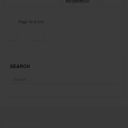
ທອງສະຫວັດ
Page 10 of 213
SEARCH
ຫຼັກສຸດປະລິນຍາໂທ