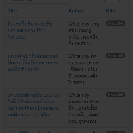
Title
Author
Hits
ວິເຄາະຕົ້ນທຶນ ແລະ ຜົນ
Written by ອານຸ
Hits: 264
ຕອບແທນ ການສ້າງ
ສອນ ຫລວງ
ໂຮງແຮມ
ອາໄພ , ສຸພາວັນ
ຈັນທະສອນ
ປັດໄຈກໍານົດຕົ້ນຕໍຂອງລາຍ
Written by ຄໍາ
Hits: 185
ຮັບຂອງຄົວເຮືອນຈາກການ
ພວງ ດວງມາລາ
ຜະລິດຫັດຖະກໍາ
, ສີ​ອ່ອນ ພະ​ພົມ​
ມີ , ທະ​ໜອມສັກ ​
ໂພທິ​ສານ
ການຂະຫຍາຍຕົວ ແລະ ປັດ
Written by
Hits: 209
ໄຈທີ່ມີຜົນຕໍ່ການເຂົ້າຮ່ວມ
ເອກະລາດ ສຸນະ
ໂຄງການຍົກສະມັດຕະພາບ
ສິດ , ສູນປະດິດ
ກະສິກຳດ້ວຍເຄື່ອງຈັກ.
ທຳມະວົງ , ວໍລະ
ບວນ ສຸນາເຄນ