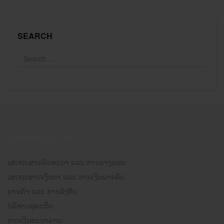
SEARCH
ຫຼັກສຸດປະລິນຍາໂທ
ເສດຖະສາດພັດທະນາ ແລະ ການວາງແຜນ
ເສດຖະສາດເງິນຕາ ແລະ ການເງິນພາກລັດ
ການຄ້າ ແລະ ການລົງທືນ
ບໍລິຫານທຸລະກິດ
ການເງິນທະນາຄານ