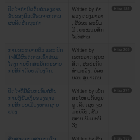
ປັດໄຈກໍານົດຕົ້ນຕໍຂອງລາຍ
Written by ຄໍາ
Hits: 185
ຮັບຂອງຄົວເຮືອນຈາກການ
ພວງ ດວງມາລາ
ຜະລິດຫັດຖະກໍາ
, ສີ​ອ່ອນ ພະ​ພົມ​
ມີ , ທະ​ໜອມສັກ ​
ໂພທິ​ສານ
ການຂະຫຍາຍຕົວ ແລະ ປັດ
Written by
Hits: 209
ໄຈທີ່ມີຜົນຕໍ່ການເຂົ້າຮ່ວມ
ເອກະລາດ ສຸນະ
ໂຄງການຍົກສະມັດຕະພາບ
ສິດ , ສູນປະດິດ
ກະສິກຳດ້ວຍເຄື່ອງຈັກ.
ທຳມະວົງ , ວໍລະ
ບວນ ສຸນາເຄນ
ປັດໄຈທີ່ມີຜົນກະທົບຕໍ່ກັບ
Written by ເພັດ
Hits: 274
ການກູ້ຢືມເງິນຂອງຊາວ
ສະໄໝ ແກ້ວບຸນ
ກະສິກອນເມືອງຫາດຊາຍ
ຊູ , ລັດເຊຍ ຈູນ
ຟອງ
ມະນີວົງ , ສົມ
ໝາຍ ພົມມະນີ
ວົງ
ສຶກສາຄວາມສາມາດໃນ
Written by ສິນ​
Hits: 153