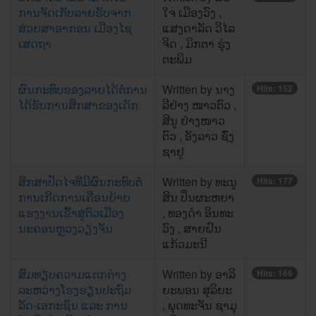
ການຈັດເກັບລາຍຮັບຈາກ
ໃຈ ​ເມືອງ​ວົງ , ​
ສ່ວຍສາອາກອນ ເມືອງໄຊ
ແສງ​ດາ​ລັດ ວິ​ໄລ​
ເສດຖາ
ຈິດ , ມິກຕາ ຮຸ່ງ​
ຕະພິມ
ຜົນກະທົບຂອງລາຍໄດ້ຕໍ່ການ
Written by ນາງ
Hits: 152
ໄດ້ຮັບການສຶກສາຂອງເດັກ
ລີຢ່າງ ໜາວຕົວ ,
ສີນູ ຢ່າງໜາວ
ຕົວ , ອັງລາວ ຊົ່ງ
ຊາຢູ
ສຶກສາປັດໄຈທີ່ມີຜົນກະທົບຕໍ່
Written by ທະນູ
Hits: 177
ການເກີດການເຄື່ອນຍ້າຍ
ສິນ ປິ່ນຜະຫຍາ
ແຮງງານເຂົ້າສູ່ຕົວເມືອງ
, ທອງດໍາ ອິນທະ
ນະຄອນຫຼວງວຽງຈັນ
ວົງ , ສາຍຝົນ
ແກ້ວມະນີ
ສົມທຽບຄວາມແຕກຕ່າງ
Written by ອາລິ
Hits: 166
ລະຫວ່າງໂຮງຮຽນປະຖົມ
ຍະພອນ ສຸລິຍະ
ລັດ-ເອກະຊົນ ແລະ ການ
, ພຸດທະຈັນ ຊາມຸ