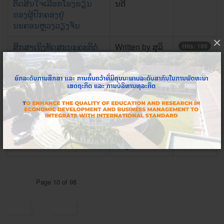
ຕັດສິນໃຈເລືອກໂຮງຮຽນ
ນຕີ
ຂອງຜູ້ປົກຄອງຢູ່
ນະຄອນຫຼວງວຽງຈັນ
×
ສຶກສາເຖິງທັດສະນະຄະຕິຕໍ່
Written by ສຸລິ
Hits: 189
ການໃຊ້ບໍລິການໂຮງຫມໍຂອງ
ສອນ ຂັນຕິສຸກ ,
ບຸກຄົນ
ວິພາລັດ ບຸນສຸລິ
ວັນ , ຕຸລາວັນ ພູ
ວັນພົມ
ສຶກສາປັດໄຈທີ່ສົ່ງຜົນກະທົບ
Written by ສະ
Hits: 177
ຕໍ່ກັບການອອກໂຮງຮຽນຂອງ
ປັກ ສຸລິຍະແສງ ,
ນັກຮຽນຊັ້ນມັດທະຍົມ
ຄອນສະຫວັນ
ທອງສະຫວັດ
Page 10 of 98