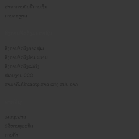
ສາຂາການບັນຊີການເງິນ
ການຕະຫຼາດ
ອົງການຈັດຕັ້ງມະຫາຊົນ
ອົງການຈັດຕັ້ງຊາວໜຸ່ມ
ອົງການຈັດຕັ້ງກຳມະບານ
ອົງການຈັດຕັ້ງແມ່ຍິງ
ໜ່ວຍງານ CCO
ສາມາຄົມນັກເສດຖະສາດ ແຫ່ງ ສປປ ລາວ
ພາກວິຊາ
ເສດຖະສາດ
ບໍລິຫານທຸລະກິດ
ການຄ້າ