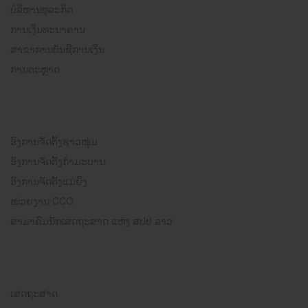
ບໍລິຫານທຸລະກິດ
ການເງິນທະນາຄານ
ສາຂາການບັນຊີການເງິນ
ການຕະຫຼາດ
ອົງການຈັດຕັ້ງມະຫາຊົນ
ອົງການຈັດຕັ້ງຊາວໜຸ່ມ
ອົງການຈັດຕັ້ງກຳມະບານ
ອົງການຈັດຕັ້ງແມ່ຍິງ
ໜ່ວຍງານ CCO
ສາມາຄົມນັກເສດຖະສາດ ແຫ່ງ ສປປ ລາວ
ພາກວິຊາ
ເສດຖະສາດ