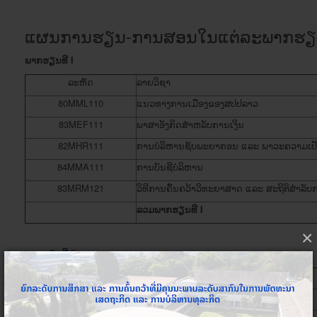
ແຜນການຮຽນ-ການສອນໃນແຕ່ລະພາກຮຽນ,
ພາກຮຽນ​ທີ
I
ລະຫັດ
ລາຍວິຊາ
80MML110
ແນວທາງການເມືອງຂອງສປປລາວ
83MEF111
ພາສາອັງກິດສຳຫລັບການເງິນ
82MHR111
ການບໍລິຫານຊັບພະຍາກອນ ແລະ ພາວະຄວາມເປັ
84MMA111
ການບັນຊີ​ບໍລິຫານ
83MRM121
ວິທີການຄົ້ນຄວ້າວິທະຍາສາດ ແລະ ສະຖິຕິສຳລັບ
ລວມພາກຮຽນ​ທີ
I
×
ພາກຮຽນ​ທີ
II
ລະຫັດ
ລາຍ​ວິຊາ
82MAD111
ການບໍລິຫານການຕະຫລາດຂັ້ນສູງ