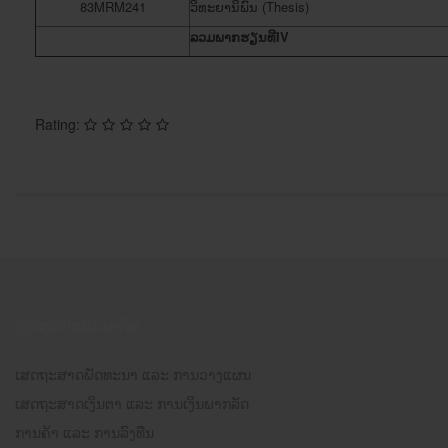
83MRM241
​ວິທະຍາ​ນິພົນ (Thesis)
ລວມພາກຮຽນ​ທີ
IV
Rating:
ຫຼັກສຸດປະລິນຍາໂທ
ເສດຖະສາດພັດທະນາ ແລະ ການວາງແຜນ
ເສດຖະສາດເງິນຕາ ແລະ ການເງິນພາກລັດ
ການຄ້າ ແລະ ການລົງທືນ