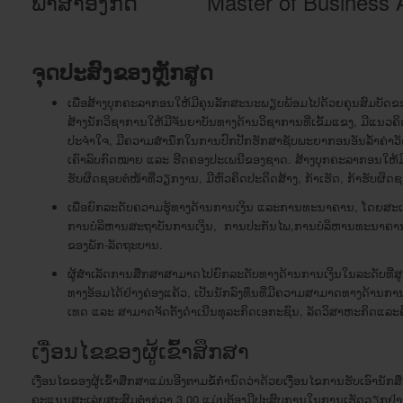
ພາສາ​ອັງກິດ
Master of Business 
ຈຸດປະສົງຂອງຫຼັກສູດ
ເພື່ອສ້າງບຸກຄະລາກອນໃຫ້ມີຄຸນລັກສະນະພຽບພ້ອມໄປດ້ວຍຄຸນສົມບັດຂອງ
ສ້າງ​ນັກວິຊາການໃຫ້​ມີຈັນຍາບັນທາງດ້ານວິຊາການທີ່ເຂັ້ມແຂງ, ມີ​ແນວ​ຄິດ​ຮັ
ປະຈຳ​ໃຈ, ມີ​ຄວາມ​ສຳນຶກ​ໃນ​ການ​ປົກ​ປັກ​ຮັກ​ສາ​ຊັບພະຍາກອນ​ອັນ​ລ້ຳ​ຄ່
ເຄົາລົບກົດໝາຍ ແລະ ຮີດຄອງປະເພນີຂອງຊາດ. ສ້າງບຸກຄະລາກອນໃຫ້ມ
ຮັບຜິດຊອບຕໍ່ໜ້າທີ່ວຽກງານ, ມີຫົວຄິດປະດິດສ້າງ, ກ້າເຮັດ, ກ້າຮັບຜິດ
ເພື່ອ​ຍົກ​ລະດັບ​ຄວາມ​ຮູ້​ທາງ​ດ້ານ​ການເງິນ ແລະການທະນາຄານ, ໂດຍ
ການ​ບໍລິຫານ​ສະ​ຖາ​ບັນ​ການ​ເງິນ, ​ ການ​ປະກັນ​ໄພ,ການ​ບໍລິຫານ​ທະນາຄາ
ຂອງ​ພັກ-ລັດຖະບານ.
ຜູ້​ສຳເລັດການສຶກສາ​ສາມາດ​ໄປ​ຍົກ​ລະດັບ​ທາງ​ດ້ານ​ການ​ເງິນ​ໃນ​ລະດັບທີ່​ສູ
ທາງອ້ອມໄດ້ຢ່າງຄ່ອງແຄ້ວ, ເປັນນັກລົງທຶນທີ່ມີຄວາມສາມາດທາງດ້ານການເງິ
ເທດ ​ແລະ ສາມາດຈັດຕັ້ງດຳເນີນທຸລະກິດເອກະຊົນ, ລັດວິສາຫະກິດແລະຄຸ້
ເງື່ອນໄຂຂອງຜູ້ເຂົ້າສຶກສາ
ເງື່ອນໄຂຂອງຜູ້ເຂົ້າສຶກສາແມ່ນອີງຕາມຂໍ້ກຳນົດວ່າດ້ວຍເງື່ອນໄຂການຮັບເອົາ
ຄະແນນສະເລ່ຍສະສົມຕ່ຳກ່ວາ 3.00 ແມ່ນຕ້ອງມີປະສົບການໃນການເຮັດວຽກຢ່າງ