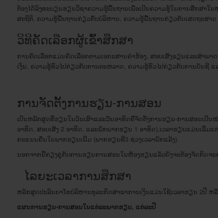
ຕ້ອງໄດ້ລົງທະບຽນຮຽນວິຊາຄວາມຮູ້ພືຶ້ນຖານເພື່ອເປັນຄວາມຮູ້ໃນການສຶກສາໃນຫລ
ສະຖິຕິ, ຄວາມຮູ້ພື້ນຖານກ່ຽວກັັບບໍລິຫານ, ຄວາມຮູ້ພື້ນຖານກ່ຽວກັບເສດຖະສາດ 
ວິທີ​ຄັດ​ເລືອກ​ຜູ້​ເຂົ້າ​ສຶກສາ
ການຄັດເລືອກແມ່ນຄັດເລືອກຕາມເອກະສານຄຳຮ້ອງ, ສອບເສັງຂຽນແລະສຳພາດ, ວິ
ເງິນ, ຄວາມຮູ້ທົ່ວໄປກ່ຽວກັບການຕະຫລາດ, ຄວາມຮູ້ທົ່ວໄປກ່ຽວກັບການບັນຊີ ແ
ການຈັດ​ຕັ້ງ​ການ​ຮຽນ-ການ​ສອນ
ເປັນ​ຫລັກສູດ​ທີ່ຮຽນ​ໃນວັນເສົາແລະວັນອາທິດຄືຈັດ​ຕັ້ງ​ການ​​ຮຽນ​-ການ​ສອນເປັນ
ອາທິດ​, ສອບເສັງ 2 ອາທິດ, ແລະພັກ​ພາກຮຽນ 1 ອາທິດ),​​ເວລາ​ຮຽນ​ແມ່ນ​ເລີ່​ມ​ແຕ່
ຄະ​ແນນ​ຄືນ​ໃນ​ພາກຮຽນ​ເພີ່ມ (ພາກຮຽນ​ທີ3 ຊ່ວງ​ເວລາພັກ​ແລ້ງ).
ນອກຈາກນີ້ຄຽງຄູູ່ກັບການຮຽນການສອນໃນຫ້ອງຮຽນແລ້ວຍັງຈະຕ້ອງຈັດກິດຈະກຳໄ
ໄລຍະເວລາການສຶກສາ
ຫລັກສູດປະລິນຍາໂທບໍລິຫານທຸລະກິດສາຂາການເງິນແມ່ນໃຊ້ເວລາຮຽນ 2ປີ ຫລື ຮຽນ​
ແຜນການຮຽນ-ການສອນໃນແຕ່ລະພາກຮຽນ, ແຕ່ລະປີ