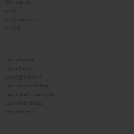
ບໍລິຫານທຸລະກິດ
ການຄ້າ
ການເງິນ-ທະນາຄານ
ການບັນຊີ
ພະແນກ
ພະແນກວິຊາການ
ພະແນກຄົ້ນຄວ້າ
ພະແນກຫຼັງປະລິນຍາຕີ
ພະແນກກິດຈະກຳນັກສຶກສາ
ພະແນກການເງິນ ແລະ ຊັບສິນ
ພະແນກຈັດຕັ້ງ-ສັງລວມ
ພະແນກຫໍສະໝຸດ