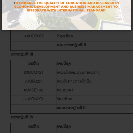
83MEF111
ການ​ບໍລິຫານ​ການ​ເງິນ
83MFA121
ການວິເຄາະໃບລາຍງານທາງການເງິນ
83MBM121
ການບໍລິຫານທະນາຄານທຸລະກິດ
83MSE141
ສຳມະນາ I
83XXXXXX
ວິຊາເລືອກ
ລວມພາກຮຽນ​ທີ
II
ພາກຮຽນ​ທີ
III
ລະຫັດ
ລາຍ​ວິຊາ
83MCM121
ການ​ບໍລິຫານ​ທະນາຄານ​ກາງ
83MIA221
ການວິເຄາະການ​ລົງທຶນ
83MSE142
ສຳມະນາ II
83XXXXXX
ວິຊາເລືອກ
ລວມພາກຮຽນ​ທີ
III
ພາກຮຽນ​ທີ
IV
ລະຫັດ
ລາຍວິຊາ