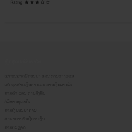
Rating:
ຫຼັກສຸດປະລິນຍາໂທ
ເສດຖະສາດພັດທະນາ ແລະ ການວາງແຜນ
ເສດຖະສາດເງິນຕາ ແລະ ການເງິນພາກລັດ
ການຄ້າ ແລະ ການລົງທືນ
ບໍລິຫານທຸລະກິດ
ການເງິນທະນາຄານ
ສາຂາການບັນຊີການເງິນ
ການຕະຫຼາດ