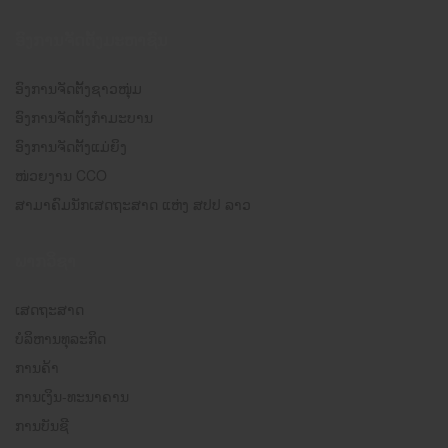
ອົງການຈັດຕັ້ງມະຫາຊົນ
ອົງການຈັດຕັ້ງຊາວໜຸ່ມ
ອົງການຈັດຕັ້ງກຳມະບານ
ອົງການຈັດຕັ້ງແມ່ຍິງ
ໜ່ວຍງານ CCO
ສາມາຄົມນັກເສດຖະສາດ ແຫ່ງ ສປປ ລາວ
ພາກວິຊາ
ເສດຖະສາດ
ບໍລິຫານທຸລະກິດ
ການຄ້າ
ການເງິນ-ທະນາຄານ
ການບັນຊີ