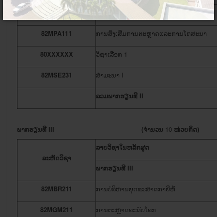
82MCB111
ພຶດຕິ​ກໍາ​ຜູ້​ບໍລິ​ໂພ​ກ
82MPA111
ການສົ່ງເສີມການຕະຫຼາດແລະການໂຄສະນາ
80XXXXXX
ວິຊາ​ເລືອກ 1
8
2MSE231
ສໍາມະນາ I
ລວມພາກຮຽນ
ທີ
II
ພາກຮຽນ
ທີ
III
(ຈໍານວນ
10
ໜ່ວຍກິດ)
ລາຍວິຊາໃນຫລັກສູດ
ລະຫັດວິຊາ
ພາກຮຽນທີ
III
82MBR211
ການ​ບໍລິຫານຍຸດ​ທະ​ສາດ​ກາ​ຍີ່​ຫໍ້
82MGM211
ການຕະຫຼາດ​ລະດັບໂລກ