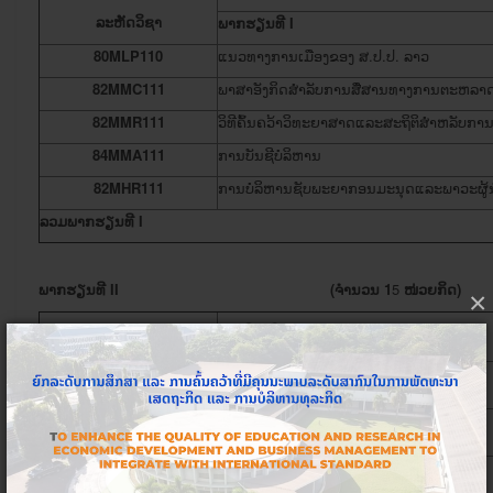
ລະຫັດວິຊາ
ພາກຮຽນທີ
I
80MLP110
​ແນວທາງ​ການ​​ເມືອງ​ຂອງ ສ.ປ.ປ. ລາວ
82MMC111
​ພາສາ​ອັງກິດ​ສໍາລັບ​ການ​ສື່ສານ​ທາງການຕະຫລາ
82MMR111
ວິທີຄົ້ນຄວ້າວິທະຍາສາດແລະສະຖິຕິສຳຫລັບກ
84MMA111
ການບັນຊີບໍລິຫານ
82MHR111
ການບໍລິຫານຊັບພະຍາກອນມະນຸດແລະພາວະຜູ້
ລວມພາກຮຽນ
ທີ
I
ພາກຮຽນ
ທີ
II
(ຈໍານວນ 1
5
ໜ່ວຍກິດ)
×
ລາຍວິຊາໃນຫລັກສູດ
ລະຫັດວິຊາ
ພາກຮຽນທີ
II
82MAD111
ການ​ບໍລິຫານ​ການ​ຕະຫຼາດ​ຂັ້ນ​ສູງ
83MFM111
ການ​ບໍລິຫານ​ການ​ເງິນ