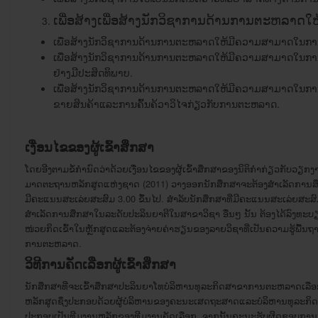
ເພື່ອສ້າງເພື່ອສ້າງນັກວິຊາການດ້ານການຕະຫລ
ເພື່ອສ້າງນັກວິຊາການດ້ານການຕະຫລາດໃຫ້ມີຄວາມສາມາດໃນການວິເ
ເພື່ອສ້າງນັກວິຊາການດ້ານການຕະຫລາດໃຫ້ມີຄວາມສາມາດໃນກາ
ຢ່າງມີປະສິດທິພາບ.
ເພື່ອສ້າງນັກວິຊາການດ້ານການຕະຫລາດໃຫ້ມີຄວາມສາມາດໃນກາ
ຂາຍສິນຄ້າແລະການຄົ້ນຄ້ວາວິໄຈກ່ຽວກັບການຕະຫລາດ.
ເງື່ອນໄຂ
ຂອງຜູ້
ເຂົ້າ
ສຶກສາ
ໂດຍອີງຕາມຂໍ້ກຳນົດວ່າດ້ວຍເງື່ອນໄຂຂອງຜູ້ເຂົ້າສຶກສາຂອງນິຕິກໍາກ່ຽວກັບ
ມາດຕະຖານຫລັກສູດແຫ່ງຊາດ (2011) ວາງອອກນັກສຶກສາຈະຕ້ອງສຳເລັດການສຶ
ມີຄະແນນສະເລ່ຍສະສົມ 3.00 ຂຶ້ນໄປ. ສຳລັບນັກສຶກສາທີ່ມີຄະແນນສະເລ່ຍສະສົ
ສຳເລັດການສຶກສາໃນລະດັບປະລິນຍາຕີໃນສາຂາວິຊາ ອື່ນໆ ນັ້ນ ຕ້ອງໄດ້ລົງທະ
ໜ່ວຍກິດເຂົ້າໃນຫຼັກສູດແລະຕ້ອງ​ຈ່າຍ​ຄ່າ​ຮຽນ​ຂອງ​ລາຍ​ວິຊາ​ທີ່ເປັນຄວາມ​ຮູ້​ພື
ການຕະຫລາດ.
ວິທີການ
ຄັດ
ເລືອກ
ຜູ້
ເຂົ້າ
ສຶກສາ
ນັກ​ສຶກສາ​ທີ່​ຈະ​ເຂົ້າ​ສຶກສາ​ປະລິນຍາ​ໂທບໍລິຫານ​ທຸລະ​ກິດສາຂາ​ການ​ຕ
ຫລັກສູດ​ຊຶ່ງ​ປະກອບ​ດ້ວຍ​ຜູ້​ບໍລິຫານ​ຂອງ​ຄະນະເສດຖະສາດ​ແລະ​ບໍລິຫານ​ທຸລະ​ກ
ປະກອບ​ເປັນທີ​ມງານ​ຫລັກ​ຂອງ​ທີ​ມງານ​ຄັດ​ເລືອກ, ຈາກ​ນັ້ນຄະນະ​ຮັບຜິດຊອບ​ກາ