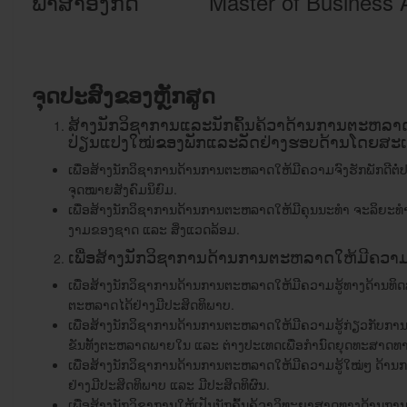
ພາສາ​ອັງກິດ
Master of Business 
ຈຸດປະສົງຂອງຫຼັກສູດ
ສ້າງນັກວິຊາການແລະນັກຄົ້ນຄ້ວາດ້ານການຕະຫລາ
ປ່ຽນແປງໃໝ່ຂອງພັກແລະລັດຢ່າງຮອບດ້ານໂດຍສະເ
ເພື່ອສ້າງນັກວິຊາການດ້ານການຕະຫລາດໃຫ້ມີຄວາມຈົງຮັກພັກດີຕ
ຈຸດໝາຍສັງຄົມນິຍົມ.
ເພື່ອສ້າງນັກວິຊາການດ້ານການຕະຫລາດໃຫ້ມີຄຸນນະທຳ ຈະລິຍະທໍ
ງາມຂອງຊາດ ແລະ ສິ່ງແວດລ້ອມ.
ເພື່ອສ້າງນັກວິຊາການດ້ານການຕະຫລາດໃຫ້ມີຄວ
ເພື່ອສ້າງນັກວິຊາການດ້ານການຕະຫລາດໃຫ້ມີຄວາມຮູ້ທາງດ້ານທ
ຕະຫລາດໄດ້ຢ່າງມີປະສິດທິພາບ.
ເພື່ອສ້າງນັກວິຊາການດ້ານການຕະຫລາດໃຫ້ມີຄວາມຮູ້ກ່ຽວກັບ
ຂັນທັ້ງຕະຫລາດພາຍໃນ ແລະ ຕ່່າງປະເທດເພື່ອກໍານົດຍຸດທະສາດທ
ເພື່ອສ້າງນັກວິຊາການດ້ານການຕະຫລາດໃຫ້ມີຄວາມຮູ້ໃໝ່ໆ ດ້າ
ຢ່າງມີປະສິດທິພາບ ແລະ ມີປະສິດທິຜົນ.
ເພື່ອສ້າງນັກວິຊາການໃຫ້ເປັນນັກຄົ້ນຄ້ວາວິທະຍາສາດທາງດ້ານ