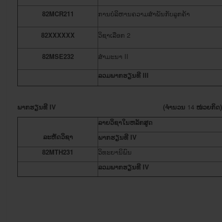
82MCR211
ການບໍລິຫານຄວາມສໍາພັນກັບລູກຄ້າ
82XXXXXX
ວິຊາ​ເລືອກ 2
82MSE232
ສໍາມະນາ II
ລວມພາກຮຽນ
ທີ
III
ພາກຮຽນ
ທີ
IV
(ຈໍານວນ
14
ໜ່ວຍກິດ)
ລາຍວິຊາໃນຫລັກສູດ
ລະຫັດວິຊາ
ພາກຮຽນທີ
IV
82MTH231
​ວິທະຍາ​ນິພົນ
ລວມພາກຮຽນ
ທີ
IV