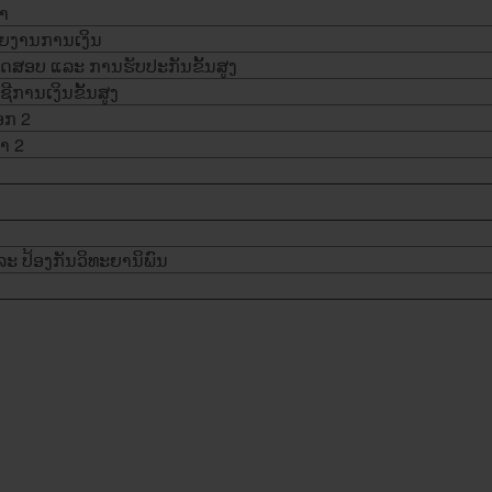
າ
ຍງານ​ການ​ເງິນ
​ສອບ ​ແລະ ການ​ຮັບປະກັນ​ຂັ້ນສູງ
ີ​ການ​ເງິນ​ຂັ້ນສູງ
ືອກ 2
າ​ 2
ະ ​ປ້ອງ​ກັນ​ວິທະຍາ​ນິພົນ