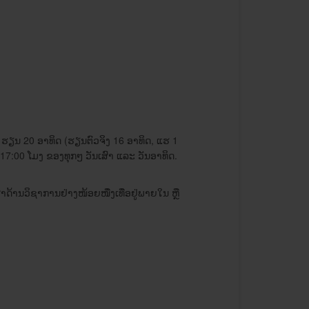
ນ, ຮຽນ 20 ອາທິດ (ຮຽນ​ຕົວ​ຈິງ 16 ອາທິດ, ​​ແຮ 1
7:00 ​ໂມງ ຂອງ​ທຸກໆ ວັນ​ເສົາ ​ແລະ ວັນ​ອາທິດ. ​
້ານ​ວິຊາ​ການ​ຢ່າງໜ້ອຍໜື່ງ​ເທື່ອ​ຢູ່​ພາຍ​ໃນ ຫຼື