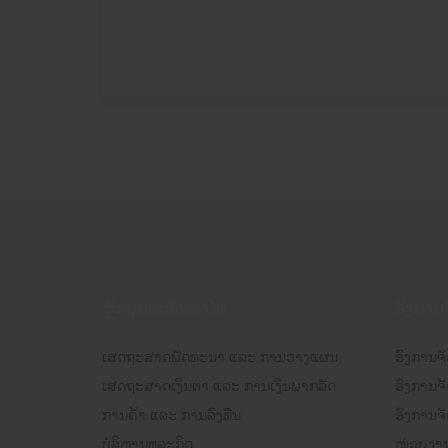
ຫຼັກສຸດປະລິນຍາໂທ
ອົງການ
ເສດຖະສາດພັດທະນາ ແລະ ການວາງແຜນ
ອົງການຈັ
ເສດຖະສາດເງິນຕາ ແລະ ການເງິນພາກລັດ
ອົງການຈ
ການຄ້າ ແລະ ການລົງທືນ
ອົງການຈັດ
ບໍລິຫານທຸລະກິດ
ໜ່ວຍງາ