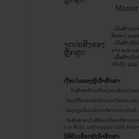
Master
- ເພື່ອສ້າງ​ບຸ
ທິດ​ທາງ ​ແລະ​
ຈຸດປະສົງຂອງ
- ເພື່ອ​ສ້າງ​
ຫຼັກສູດ:
ລາວ ​ແລ​ະ ລະບ
- ເພື່ອ​ສ້າງ​ນ
ເຕັກ​ນິກ ​ແລະ
:
ເງື່ອນ​ໄຂ​
ຂອງຜູ້ເຂົ້າສຶກສາ
ນັກ​ສຶກສາ​ທີ່​ຈະ​ເຂົ້າ​ຮຽນ​ປະລິນຍາ​ໂທການ​ບັນ
- ຕ້ອງ​ມີ​ເງື່ອນ​ໄຂ​ຄົບ​ຖ້ວນ​ຕາມ​ເງື່ອນ​ໄ
- ຕ້ອງຮຽນຈົບປະລິນຍາຕີສາຂາ​ການ​ບັນຊີ, 
- ນັກສຶກສາສາມັນທີ່ຈົບ​ປະລິນຍາ​ຕີສາຂາ​
3.00 ຂຶ້ນໄປ, ​ແຕ່​ຖ້າ​ຄະ​ແນນ CGPA ​ຕໍ່າ​ກວ່
ວິທີ
ຄັດ
ເລືອກ
ຜູ້
ເຂົ້າ
ສຶກສາ