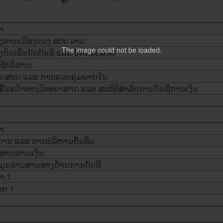
າ
ງ​ການ​ເມືອງ​ຂອງ ສປປ ລາວ
The image
could not be loaded.
ງກິດ​ເພື່ອ​ນັກ​ບັນຊີ ​ແລະ ນັກ​ກວດ​ສອບ
ຊີ​ບໍລິຫານ
​ສອບ ​ແລະ ການ​ຄວບ​ຄຸມ​ພາຍ​ໃນ
ນ​ຄົ້ນຄວ້າ​ທາງວິທະຍາສາດ ​ແລະ ສະຖິຕິ​ສໍາລັບ​ການ​ບັນຊີ​ການ​ເງິນ
າ
ເຄາະ ​ແລະ ການບໍ​ລິ​ຫານ​ຕົ້ນທຶນ
ິຫານ​ການ​ເງິນ
້​ມູນ​ຂ່າວສານ​ທາງ​ດ້ານ​ການ​ບັນຊີ
າ​ 1
ືອກ 1