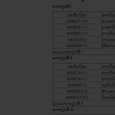
ພາກຮຽນ
ທີ
I
ລະຫັດ​ວິ​ຊາ
ລາຍວິຊ
80MLP110
​ແນວທາ
84MEA111
ພາສາ​ອັ
84MMA111
ການບັນ
84MIA312
ການກວດ
84MRM111
ວິທີ​ກາ
ລວມພາກຮຽນ​ທີ່ I
ພາກຮຽນ
ທີ
II
ລະຫັດ​ວິ​ຊາ
ລາຍວິຊ
84MCA211
ການ​ວິ​
83MFM111
ການ​ບໍລ
84MAI213
ລະບົບ​ຂໍ
84MSE215
ສໍາ​ມະ​ນ
84MXXXXX
ວິ​ຊາ​ເລ
ລວມພາກຮຽນ​ທີ່ II
ພາກຮຽນ
ທີ
III