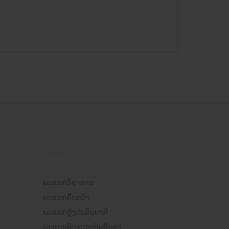
ພະແນກ
ພະແນກວິຊາການ
ພະແນກຄົ້ນຄວ້າ
ພະແນກຫຼັງປະລິນຍາຕີ
ພະແນກກິດຈະກຳນັກສຶກສາ