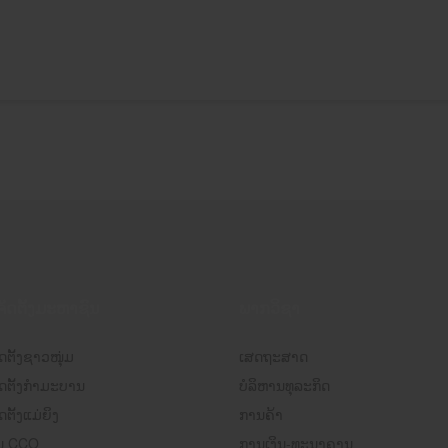
ຈັດຕັ້ງມະຫາຊົນ
ພາກວິຊາ
ດຕັ້ງຊາວໜຸ່ມ
ເສດຖະສາດ
ັດຕັ້ງກຳມະບານ
ບໍລິຫານທຸລະກິດ
ຕັ້ງແມ່ຍິງ
ການຄ້າ
ນ CCO
ການເງິນ-ທະນາຄານ