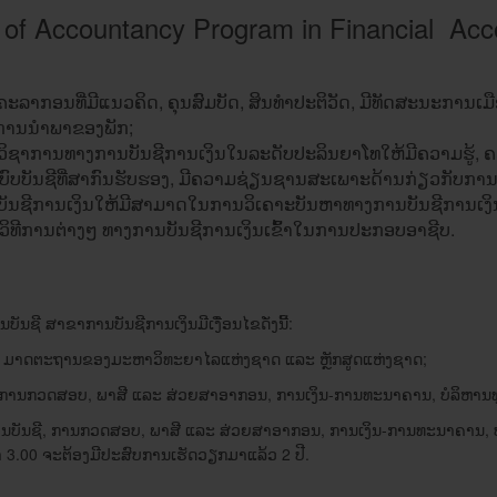
 of Accountancy Program in Financial Ac
ກຄະລາ​ກອນ​ທີ່​ມີ​​ແນວ​ຄິດ, ຄຸນສົມບັດ, ສິນ​ທໍາ​ປະຕິວັດ, ມີ​ທັດສະນະ​ການ​ເມື
ການ​ນໍາ​ພາ​ຂອງ​ພັກ;
ນັກວິຊາການ​ທາງການບັນຊີການເງິນໃນ​ລະດັບ​ປະລິນຍາ​ໂທໃຫ້​ມີ​ຄວາມ​ຮູ້, ຄວາ
ົບ​ບັນຊີ​ທີ່​ສາກົນ​ຮັບຮອງ, ມີຄວາມຊ່ຽນຊານສະ​ເພາະ​ດ້ານ​ກ່ຽວກັບ​ການ​ບ
ັກ​ບັນຊີ​ການເງິນໃຫ້ມີສາມາດ​​ໃນການວິ​ເຄາະ​ບັນ​ຫາ​ທາງ​ການ​ບັນຊີ​ການ​ເງິນ
 ວິທີ​ການ​ຕ່າງໆ ທາງ​ການ​ບັນຊີ​ການ​ເງິນ​ເຂົ້າ​ໃນ​ການ​ປະກອບ​ອາຊີບ.
ຊີ ສາ​ຂາ​ການ​ບັນຊີ​ການ​ເງິນມີ​ເງື່ອນ​ໄຂ​ດັ່ງ​ນີ້:
ຂ ​ແລະ ມາດຕະຖານ​ຂອງ​ມະຫາວິ​ທະຍາ​ໄລ​ແຫ່ງ​ຊາດ ​ແລະ ຫຼັກສູດ​ແຫ່ງ​ຊາດ;
ການກວດ​ສອບ, ພາສີ ​ແລະ ສ່ວຍ​ສາອາກອນ​, ການ​ເງິນ-ການ​ທະນາຄານ, ບໍລິຫານ​ທຸ​
ການ​ບັນຊີ, ການກວດ​ສອບ, ພາສີ ​ແລະ ສ່ວຍ​ສາ​ອາກອນ, ການ​ເງິນ-ການ​ທະນາຄານ, 
າ 3.00 ຈະ​ຕ້ອງ​ມີ​ປະສົບ​ການ​ເຮັດ​ວຽກ​ມາ​ແລ້ວ 2 ປີ.