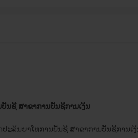
​ບັນຊີ ສາຂາ​ການບັນຊີການ​ເງິນ
​ປະລິນຍາ​ໂທ​ການ​ບັນຊີ ສາຂາ​ການບັນຊີການ​ເງ