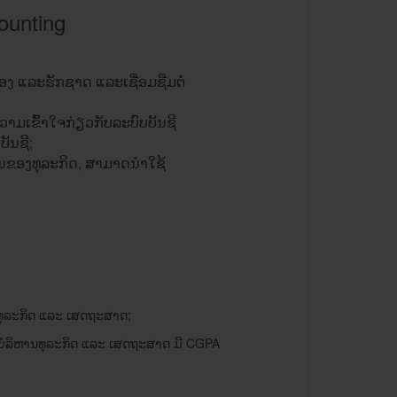
counting
ອງ ​ແລະ​ຮັກ​ຊາດ ​ແລະ​ເຊື່ອມ​ຊືມຕໍ່
ມ​ເຂົ້າ​ໃຈ​ກ່ຽວກັບ​ລະບົບ​ບັນຊີ​
ັນຊີ​;
​ຂອງ​ທຸລະ​ກິດ, ​ສາມາດ​ນໍາ​ໃຊ້​
ລະ​ກິດ ​ແລະ ​ເສດຖະສາດ​;
ບໍລິຫານ​ທຸລະ​ກິດ ​ແລະ ​ເສດຖະສາດ ມີ CGPA