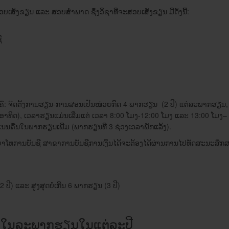
ງ​ຂຽນ ​ແລະ ສອບ​ສໍາພາດ ຊຶ່ງ​ວິຊາ​ທີ່​ຈະ​ສອບ​ເສັງ​ຂຽນ ມີ​ດັ່ງນີ້:
ີ
ທິດ ຄື: ຈັດ​ຕັ້ງ​ການ​​ຮຽນ​-ການ​ສອນເປັນ​ໜ່ວຍ​ກິດ 4 ພາກຮຽນ (2 ປີ) ​ແຕ່​ລະ​ພາກຮຽ
ິດ), ​​ເວລາ​ຮຽນ​ແມ່ນ​ເລີ່​ມ​ແຕ່ ເວລາ 8:00 ​ໂມງ-12:00 ​ໂມງ ​ແລະ 13:00 ​ໂມ​ງ– 1
​ຄະ​ແນນ​ຄືນ​ໃນ​ພາກຮຽນ​ເພີ່ມ (ພາກຮຽນ​ທີ່ 3 ຊ່ວງ​ເວລາພັກ​ແລ້ງ).
​ໂທ​ການ​ບັນຊີ ສາຂາ​ການ​ບັນຊີ​ການ​ເງິນ​ໄດ້ຈະ​ຕ້ອງ​ໄດ້​ຜ່ານ​ການ​ໄປ​ທັດສະນະ​ສຶກສາ​ດ
 ​ແລະ ​ສູງ​ສຸດ​ບໍ່​ເກີນ 6 ພາກຮຽນ (3 ປີ)
ນ​ລະ​ພາກຮຽນ​ໃນ​ແຕ່ລະ​ປີ