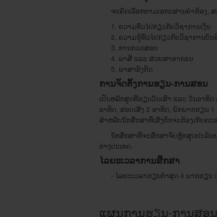
ຈະ​ຄັດ​ເລືອກຕາມ​ເອກະສານ​ຄໍາຮ້ອງ, ສອບ​ເສັ
ຄວາມ​ທົ່ວ​ໄປ​ກ່ຽວກັບ​ວິຊາ​ການ​ເງິນ
ຄວາມ​ຮູ້​ທົ່ວ​ໄປ​ກ່ຽວກັບ​ວິຊາ​ການ​ບັນຊ
ການກວດ​ສອບ
ພາສີ ​ແລະ ສ່ວຍ​ສາອາກອນ
ພາສາ​ອັງກິດ​
ການຈັດ
ຕັ້ງ
ການ
ຮຽນ
-
ການ
ສອນ
ເປັນ​ຫລັກສູດ​ທີ່ຮຽນ​​ວັນ​ເສົາ ​ແລະ ວັນ​ອາ
ອາທິດ, ສອບ​ເສັງ 2 ອາທິດ, ພັກ​ພາກຮຽນ 1 ອາທ
ສຳ​ຫລັບ​ນັກ​ສຶກສາ​ທີ່​ເສັງ​ຕົກ​ຈະ​ຕ້ອງ​ເກັບ
ນັກ​ສຶກສາ​ທີ່​ຈະ​ສຶກສາ​ຈົບ​ຫຼັກສູດ​ປະລິນຍາ
ຕ່າງປະ​ເທດ.
ໄລຍະເວລ
າການ​ສຶກສາ
- ​ໄລຍະ​ເວລາ​ຮຽນ​ຕ່ຳ​ສຸດ 4 ພາກຮຽນ (2 ປີ)
ແຜນການ​ຮຽນ-ການ​ສອນ​ໃ