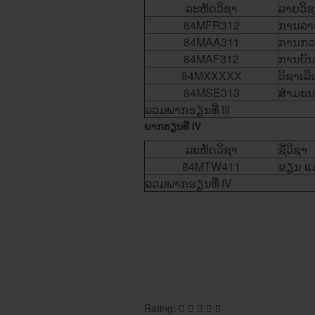
ລະຫັດ​ວິ​ຊາ
ລາຍວິຊ
84MFR312
ການ​ລາ
84MAA311
​ການກວດ
84MAF312
ການບັນ​ຊ
84MXXXXX
ວິຊາ​ເລ
84MSE313
ສໍາ​ມະ​ນ
ລວມພາກຮຽນ​ທີ່ III
ພາກຮຽນ​ທີ IV
ລະຫັດ​ວິ​ຊາ
ຊື່​ວິຊາ
84MTW411
ຂຽນ ​ແລ
ລວມພາກຮຽນ​ທີ່ IV
Rating: